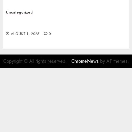
Uncategorized
Deep Moisture Boost With Hyaluronic Acid
Serum
AUGUST 1, 2026
0
Copyright © All rights reserved.
|
ChromeNews
by AF themes.