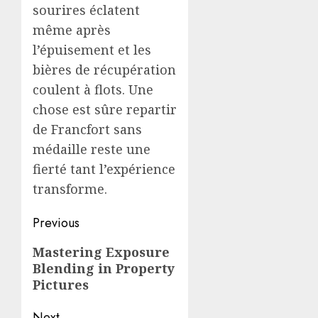
sourires éclatent
même après
l’épuisement et les
bières de récupération
coulent à flots. Une
chose est sûre repartir
de Francfort sans
médaille reste une
fierté tant l’expérience
transforme.
Post
Previous
navigation
Previous
Mastering Exposure
Blending in Property
post:
Pictures
Next