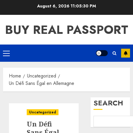
Skip
August 6, 2026
11:05:31 PM
to
content
BUY REAL PASSPORT
Primary
Menu
Home
Uncategorized
Un Défi Sans Égal en Allemagne
SEARCH
Uncategorized
Un Défi
Sans Égal