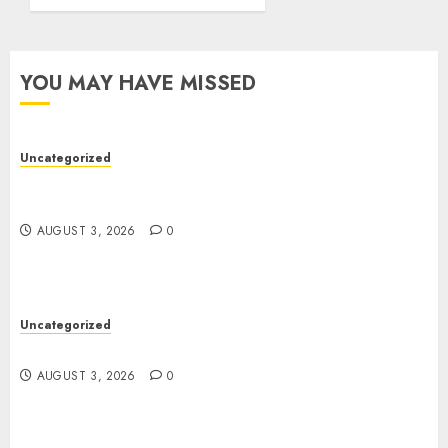
YOU MAY HAVE MISSED
Uncategorized
Modern Dispensary Experience with Expert Staff
Support
AUGUST 3, 2026
0
Uncategorized
Design Personalized Norse Symbols with Ease
AUGUST 3, 2026
0