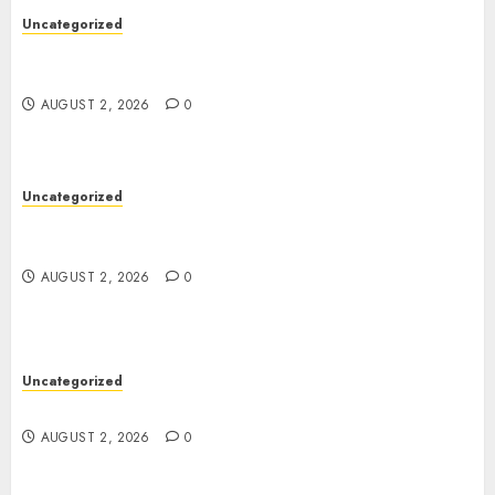
Uncategorized
Professional London Data Recovery Services for
Damaged Storage Devices
AUGUST 2, 2026
0
Uncategorized
Skywwward Creates High Performing Webflow
Business Sites
AUGUST 2, 2026
0
Uncategorized
Safe Online Slot Platforms for Every Player
AUGUST 2, 2026
0