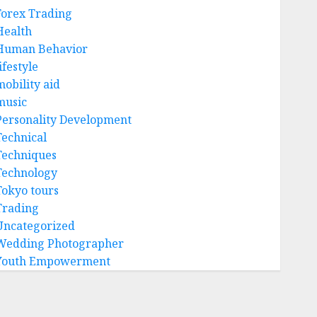
Forex Trading
Health
Human Behavior
ifestyle
mobility aid
music
Personality Development
Technical
Techniques
Technology
Tokyo tours
Trading
Uncategorized
Wedding Photographer
Youth Empowerment