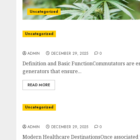
Uncategorized
Uncategorized
Essential Insights on Commutators
ADMIN
DECEMBER 29, 2025
0
Definition and Basic FunctionCommutators are es
generators that ensure...
READ MORE
Uncategorized
Dispensaries Redefining Wellness
ADMIN
DECEMBER 29, 2025
0
Modern Healthcare DestinationsOnce associated 