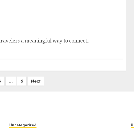
 travelers a meaningful way to connect...
4
…
6
Next
Uncategorized
U
Professional London Data Recovery Services
D