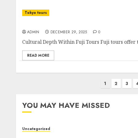
Tokyo tours
Majestic Journeys Around Mount Fuji
ADMIN
DECEMBER 29, 2025
0
Cultural Depth Within Fuji Tours Fuji tours offer
READ MORE
Posts
1
2
3
pagination
YOU MAY HAVE MISSED
Uncategorized
Modern Dispensary Experience with Expert