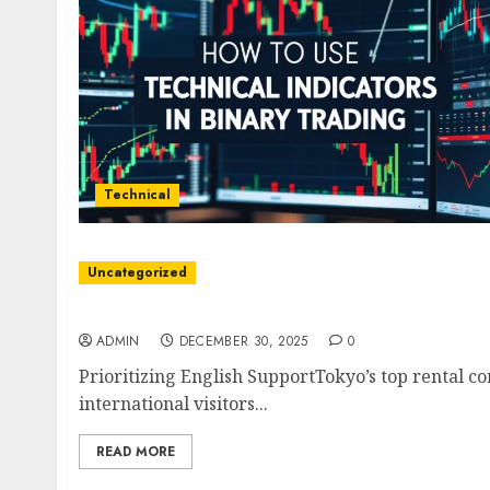
Technical
Uncategorized
Seamless Wheels in the Capital
ADMIN
DECEMBER 30, 2025
0
Prioritizing English SupportTokyo’s top rental c
international visitors...
READ MORE