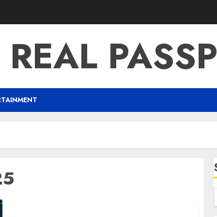
 REAL PASS
RTAINMENT
25