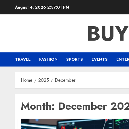
Skip
August 4, 2026
2:37:02 PM
to
content
BUY
TRAVEL
FASHION
SPORTS
EVENTS
ENTE
Home
2025
December
Month:
December 20