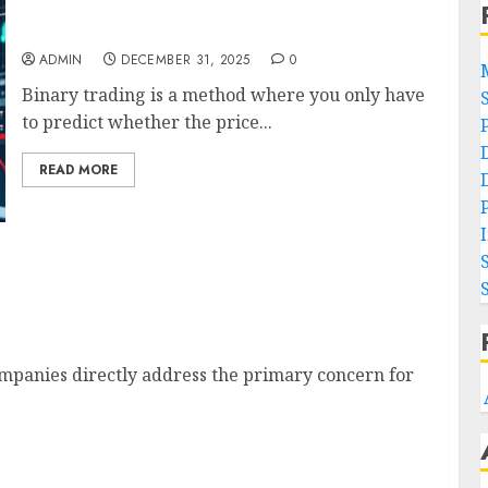
How to Use Technical Indicators in Binary
Trading:
ADMIN
DECEMBER 31, 2025
0
Binary trading is a method where you only have
to predict whether the price...
READ MORE
ompanies directly address the primary concern for