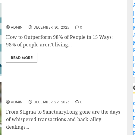
( Boost Capture- Resilience)
ADMIN
DECEMBER 30, 2025
0
How to Outperform 98% of People in 15 Ways:
98% of people aren’t living...
READ MORE
The Modern Dispensary Reimagined
ADMIN
DECEMBER 29, 2025
0
From Stigma to SanctuaryLong gone are the days
of whispered transactions and back-alley
dealings...