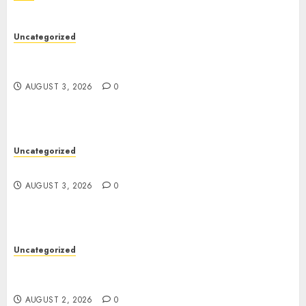
Uncategorized
Modern Dispensary Experience with Expert Staff
Support
AUGUST 3, 2026
0
Uncategorized
Design Personalized Norse Symbols with Ease
AUGUST 3, 2026
0
Uncategorized
Professional London Data Recovery Services for
Damaged Storage Devices
AUGUST 2, 2026
0