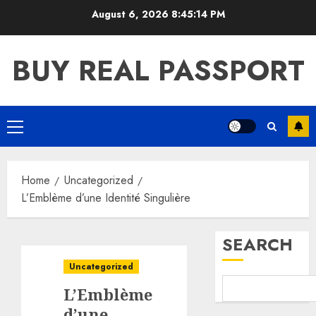
Skip
August 6, 2026
8:45:15 PM
to
content
BUY REAL PASSPORT
Primary
Menu
Home
Uncategorized
L’Emblème d’une Identité Singulière
SEARCH
Uncategorized
L’Emblème
d’une