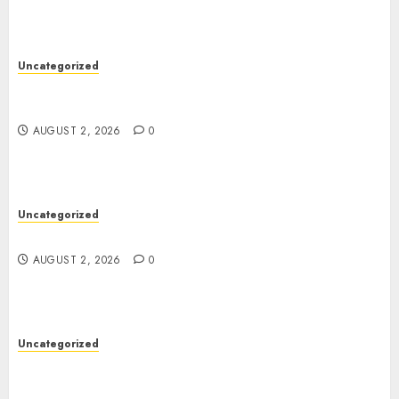
Uncategorized
Skywwward Creates High Performing Webflow
Business Sites
AUGUST 2, 2026
0
Uncategorized
Safe Online Slot Platforms for Every Player
AUGUST 2, 2026
0
Uncategorized
Deep Moisture Boost With Hyaluronic Acid
Serum