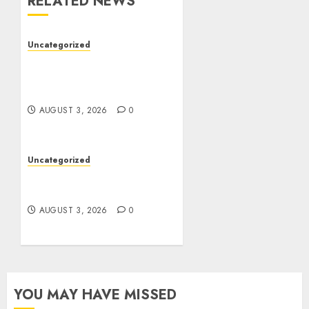
RELATED NEWS
Uncategorized
Modern Dispensary
Experience with Expert
Staff Support
AUGUST 3, 2026
0
Uncategorized
Design Personalized
Norse Symbols with Ease
AUGUST 3, 2026
0
YOU MAY HAVE MISSED