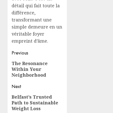
détail qui fait toute la
différence,
transformant une
simple demeure en un
véritable foyer
empreint d’âme.
Post
Previous
navigation
Previous
The Resonance
Within Your
post:
Neighborhood
Next
Next
Belfast’s Trusted
Path to Sustainable
post:
Weight Loss