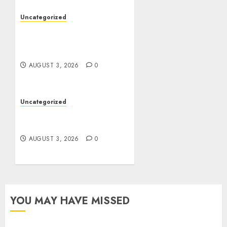
Uncategorized
Modern Dispensary
Experience with Expert
Staff Support
AUGUST 3, 2026
0
Uncategorized
Design Personalized
Norse Symbols with Ease
AUGUST 3, 2026
0
YOU MAY HAVE MISSED