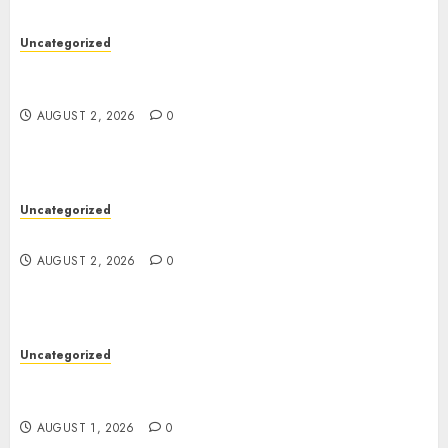
Uncategorized
Skywwward Creates High Performing Webflow
Business Sites
AUGUST 2, 2026
0
Uncategorized
Safe Online Slot Platforms for Every Player
AUGUST 2, 2026
0
Uncategorized
Deep Moisture Boost With Hyaluronic Acid
Serum
AUGUST 1, 2026
0