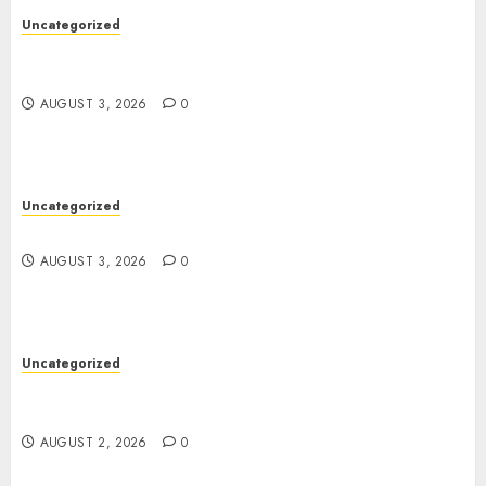
Uncategorized
Modern Dispensary Experience with Expert Staff
Support
AUGUST 3, 2026
0
Uncategorized
Design Personalized Norse Symbols with Ease
AUGUST 3, 2026
0
Uncategorized
Professional London Data Recovery Services for
Damaged Storage Devices
AUGUST 2, 2026
0